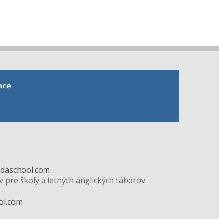
nce
idaschool.com
v pre školy a letných anglických táborov:
ol.com