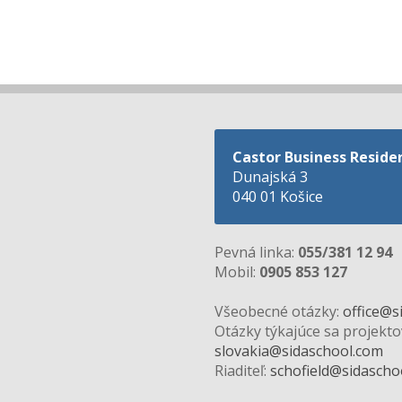
Castor Business Reside
Dunajská 3
040 01 Košice
Pevná linka:
055/381 12 94
Mobil:
0905 853 127
Všeobecné otázky:
office@s
Otázky týkajúce sa projekto
slovakia@sidaschool.com
Riaditeľ:
schofield@sidascho