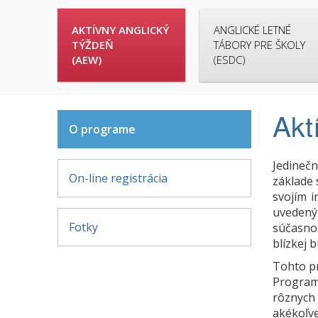
AKTÍVNY ANGLICKÝ
ANGLICKÉ LETNÉ
TÝŽDEŇ
TÁBORY PRE ŠKOLY
(AEW)
(ESDC)
Akt
O programe
Jedinečn
On-line registrácia
základe 
svojím 
uvedený
Fotky
súčasno
blízkej 
Tohto pr
Program
rôznych 
akékoľve