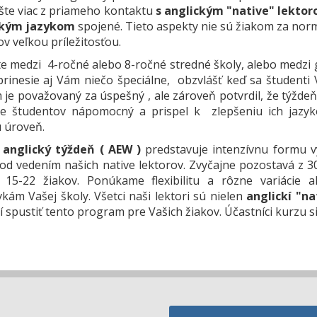
ešte viac z priameho kontaktu
s anglickým "native" lekto
ckým jazykom
spojené. Tieto aspekty nie sú žiakom za nor
ov veľkou príležitosťou.
te medzi 4-ročné alebo 8-ročné stredné školy, alebo medzi
rinesie aj Vám niečo špeciálne, obzvlášť keď sa študenti 
je považovaný za úspešný , ale zároveň potvrdil, že týžde
re študentov nápomocný a prispel k zlepšeniu ich jazyk
 úroveň.
 anglický týždeň ( AEW )
predstavuje intenzívnu formu v
od vedením našich native lektorov. Zvyčajne pozostavá z 3
 15-22 žiakov. Ponúkame flexibilitu a rôzne variácie a
kám Vašej školy. Všetci naši lektori sú nielen
anglickí "na
í spustiť tento program pre Vašich žiakov. Účastníci kurzu s