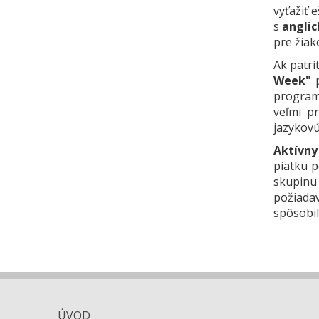
vyťažiť 
s
angli
pre žiak
Ak patrí
Week"
p
program 
veľmi p
jazykovú
Aktívny
piatku p
skupinu
požiadav
spôsobil
ÚVOD