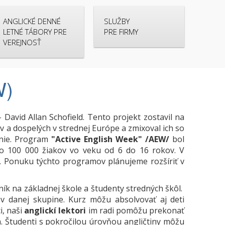
ANGLICKÉ DENNÉ
SLUŽBY
LETNÉ TÁBORY PRE
PRE FIRMY
VEREJNOSŤ
W)
 David Allan Schofield. Tento projekt zostavil na
v a dospelých v strednej Európe a zmixoval ich so
anie. Program
"Active English Week"
/AEW/
bol
ko 100 000 žiakov vo veku od 6 do 16 rokov. V
. Ponuku týchto programov plánujeme rozšíriť v
k na základnej škole a študenty stredných škôl.
v danej skupine. Kurz môžu absolvovať aj deti
i, naši
anglickí lektori
im radi pomôžu prekonať
 Študenti s pokročilou úrovňou angličtiny môžu