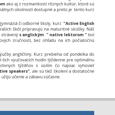
rom
ako aj z rozmanitosti rôznych kultúr, ktoré sú
málnych okolností dostupné a preto je tento kurz
 gymnáziá či odborné školy, kurz
"Active English
Vašich škôl pripravujú na maturitné skúšky. Náš
ň strávený
s anglickým " native lektorom "
bol
ových zručností, bez ohľadu na ich počiatočnú
ýučby angličtiny. Kurz prebieha od pondelka do
0-tich vyučovacích hodín týždenne pre optimálnu
ktívnych týždňov s úsilím čo najviac vyhovieť
tive speakers"
, ale sú tiež školení a dostatočne
i užijú učenie a zábavu súčasne.