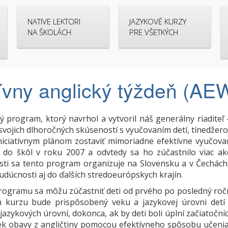
NATIVE LEKTORI
JAZYKOVÉ KURZY
NA ŠKOLÁCH
PRE VŠETKÝCH
ívny anglický týždeň (AE
ý program, ktorý navrhol a vytvoril náš generálny riaditeľ -
svojich dlhoročných skúseností s vyučovaním detí, tínedžero
iniciatívnym plánom zostaviť mimoriadne efektívne vyučov
 do škôl v roku 2007 a odvtedy sa ho zúčastnilo viac a
sti sa tento program organizuje na Slovensku a v Čechách
budúcnosti aj do ďalších stredoeurópskych krajín.
ogramu sa môžu zúčastniť deti od prvého po posledný roční
 kurzu bude prispôsobený veku a jazykovej úrovni detí 
jazykových úrovní, dokonca, ak by deti boli úplní začiatočníc
k obavy z angličtiny pomocou efektívneho spôsobu učenia.