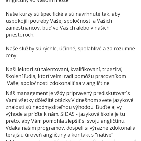
angličtiny vo Vašom meste.
Naše kurzy sú špecifické a sú navrhnuté tak, aby
uspokojili potreby Vašej spoločnosti a Vašich
zamestnancov, buď vo Vašich alebo v našich
priestoroch.
Naše služby sú rýchle, účinné, spoľahlivé a za rozumné
ceny.
Naši lektori sú talentovaní, kvalifikovaní, trpezliví,
školení ľudia, ktorí veľmi radi pomôžu pracovníkom
Vašej spoločnosti zdokonaliť sa v angličtine.
Náš management je vždy pripravený prediskutovať s
Vami všetky dôležité otázky.V dnešnom svete jazykové
znalosti sú neodmysliteľnou výhodou. Buďte aj vy
výhode a príďte k nám. SIDAS - jazyková škola je tu
preto, aby Vám pomohla zlepšiť si svoju angličtinu.
Vďaka našim programov, dospelí si výrazne zdokonalia
terajšiu úroveň angličtiny a kontakt s "native"