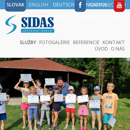
SLOVAK
ENGLISH
DEUTSCH
HUNGARIAN
CZECH
YOUTUBE
SERBIAN
NAVŠTÍVTE NÁS NA FACEBOOKU
SLUŽBY
FOTOGALÉRIE
REFERENCIE
KONTAKT
ÚVOD
O NÁS