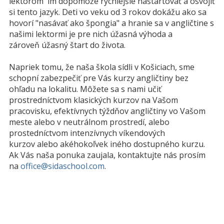
lektorom im dopomôže rýchlejšie naštartovať a osvojiť
si tento jazyk. Deti vo veku od 3 rokov dokážu ako sa
hovorí "nasávať ako špongia" a hranie sa v angličtine s
našimi lektormi je pre nich úžasná výhoda a
zároveň úžasný štart do života.
Napriek tomu, že naša škola sídli v Košiciach, sme
schopní zabezpečiť pre Vás kurzy angličtiny bez
ohľadu na lokalitu. Môžete sa s nami učiť
prostredníctvom klasických kurzov na Vašom
pracovisku, efektívnych týždňov angličtiny vo Vašom
meste alebo v neutrálnom prostredí, alebo
prostedníctvom intenzívnych víkendových
kurzov alebo akéhokoľvek iného dostupného kurzu.
Ak Vás naša ponuka zaujala, kontaktujte nás prosím
na
office@sidaschool.com
.