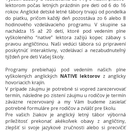
lektorom počas letných prázdnin pre deti od 6 do 16
rokov. Anglické detské letné tábory trvajú od pondelka
do piatku, pričom každý deň pozostáva zo 6 alebo 8
hodinového vzdelávacieho programu. V skupine sa
nachádza 15 až 20 detí, ktoré pod vedením plne
vyškoleného “native” lektora zažijú kopec zábavy s
pravou angličtinou. Naši vedúci tábora sú pripravení
poskytnúť interaktívny, vzdelávací a nezabudnuteľný
týždeň pre deti Vašej školy.
Programy prebiehajú pod vedením našich plne
vyškolených anglických
NATIVE lektorov
z anglicky
hovoriacich krajín.
V prípade záujmu je potrebné si vopred zarezervovať
termín, následne po zistení záujmu u rodičov je termín
záväzne rezervovaný a my Vám budeme zasielať
potrebné formuláre pre rodičov a zvlášť pre školu.
Pre vašich žiakov je anglický letný tábor výborná
príležitosť prekonať akékoľvek obavy z angličtiny,
zlepšiť si svoje jazykové zručnosti alebo si precvičiť