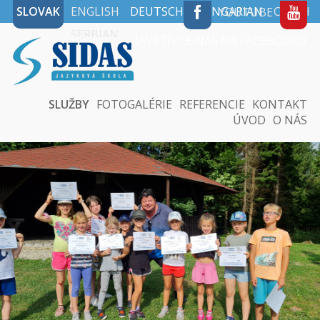
SLOVAK
ENGLISH
DEUTSCH
HUNGARIAN
CZECH
YOUTUBE
SERBIAN
NAVŠTÍVTE NÁS NA FACEBOOKU
SLUŽBY
FOTOGALÉRIE
REFERENCIE
KONTAKT
ÚVOD
O NÁS