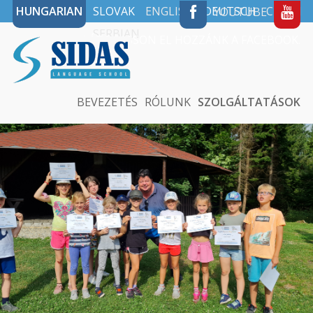
HUNGARIAN
SLOVAK
ENGLISH
DEUTSCH
CZECH
YOUTUBE
SERBIAN
LÁTOGASSON EL HOZZÁNK A FACEBOOK.
BEVEZETÉS
RÓLUNK
SZOLGÁLTATÁSOK