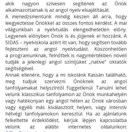
akik nagyon szívesen segítenek az Önök
alkalmazottainak is az angol nyelv elsajátítását.
A menedzsmentünk mindig készen áll arra, hogy
leegyeztesse Önökkel az összes fontos kérdést. A mai
világunkban a nyelvtudás elengedhetetlen elóny.
Legyenek előnyben Önök is és jöjjenek el hozzánk. A
SIDAS – nyelviskola azért itt van, hogy segítsen tovább
fejleszteni az angol nyelvtudást. Köszönhetően
a programunknak, felnőttek is nagymértékben növeli
tudják a jelenlegi angol szintjüket „native“ oktatók
segítségével.
Annak ellenére, hogy a mi iskolánk Kassán található,
meg tudjuk szervezni Önöknek az angol
tanfolyamakat helyszíntől függetlenül. Tanulni lehet
velünk klasszikus tanfolyamon az Önök munkahelyén
vagy hatékonyan egy angol héten az Önök városban
vagy egyéb más kiválasztott helyen, vagy intenzív
hétvégi tanfolyamokon keresztül. Ha az ajánlatunk
felkeltette érdeklődést, kérjük lépjen kapcsolatba
velünk az alábbi internetes oldalunkon: