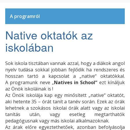
A programról
Native oktatók az
iskolában
Sok iskola tisztában vannak azzal, hogy a diákok angol
nyelv tudása sokkal jobban fejlődik ha rendszeres és
hosszan tartó a kapcsolat a „native“ oktatókkal.
A programunk neve „
Natives in School“
ezt kínáljuk
az Önök iskoláinak is !
Az Önök iskolája kap egy minősített „native“ oktatót,
aki hetente 35 – órát tanít a tanév során. Ezek az órák
lehetnek a szokásos iskolai órák alatt vagy az iskolai
tanítás után, vagy esetleg megtarthatók
pedagógusnak vagy más iskolai alkalmazoknak.
Az árak előre egyeztethetőek, azonban befolyásolja