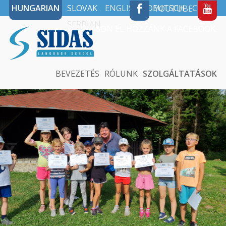
HUNGARIAN
SLOVAK
ENGLISH
DEUTSCH
CZECH
YOUTUBE
SERBIAN
LÁTOGASSON EL HOZZÁNK A FACEBOOK.
BEVEZETÉS
RÓLUNK
SZOLGÁLTATÁSOK