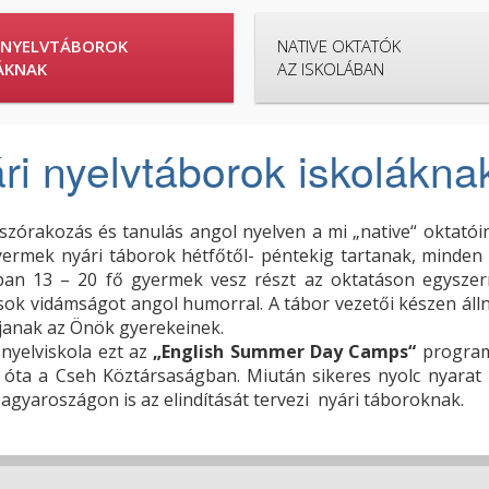
 NYELVTÁBOROK
NATIVE OKTATÓK
ÁKNAK
AZ ISKOLÁBAN
ri nyelvtáborok iskolákna
szórakozás és tanulás angol nyelven a mi „native“ oktatóin
ermek nyári táborok hétfőtől- péntekig tartanak, minden 
ban 13 – 20 fő gyermek vesz részt az oktatáson egyszerre
sok vidámságot angol humorral. A tábor vezetői készen álln
janak az Önök gyerekeinek.
nyelviskola ezt az
„English Summer Day Camps“
programo
 óta a Cseh Köztársaságban. Miután sikeres nyolc nyarat 
gyaroszágon is az elindítását tervezi nyári táboroknak.