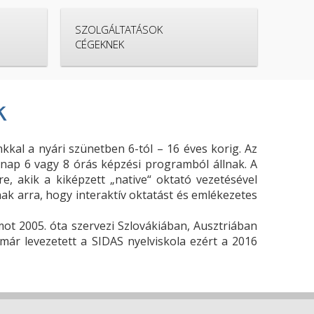
SZOLGÁLTATÁSOK
CÉGEKNEK
k
kkal a nyári szünetben 6-tól – 16 éves korig. Az
nap 6 vagy 8 órás képzési programból állnak. A
, akik a kiképzett „native“ oktató vezetésével
ak arra, hogy interaktív oktatást és emlékezetes
t 2005. óta szervezi Szlovákiában, Ausztriában
már levezetett a SIDAS nyelviskola ezért a 2016