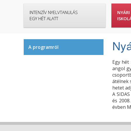
INTENZÍV NYELVTANULÁS
NYÁRI
EGY HÉT ALATT
ISKOL
Nyá
A programról
Egy hét 
angol gy
csoport
átélnek 
hetet ad
A SIDAS 
és 2008.
évben Ma